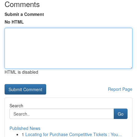
Comments
Submit a Comment
No HTML
HTML is disabled
Report Page
Search
Go
Published News
1
Locating for Purchase Competitive Tickets : You...