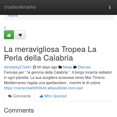
Home
cruxbookmarks
Togg
navi
Home
1
La meravigliosa Tropea La
Perla della Calabria
stevejoky272461
90 days ago
News
Discuss
Famosa per “ la gemma della Calabria ”, il borgo incanta visitatori
in ogni pianeta. La sua scogliera scoscesa verso Mar Tirreno
Mediterraneo regala una spettacolare , mentre le di colore
https://mariamswit093649.wikipublicist.com/user
Comments
Who Upvoted
Comments