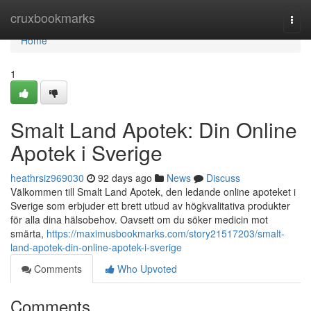
Home
cruxbookmarks
Togg
navi
Home
1
Smalt Land Apotek: Din Online
Apotek i Sverige
heathrsiz969030
92 days ago
News
Discuss
Välkommen till Smalt Land Apotek, den ledande online apoteket i
Sverige som erbjuder ett brett utbud av högkvalitativa produkter
för alla dina hälsobehov. Oavsett om du söker medicin mot
smärta,
https://maximusbookmarks.com/story21517203/smalt-
land-apotek-din-online-apotek-i-sverige
Comments
Who Upvoted
Comments