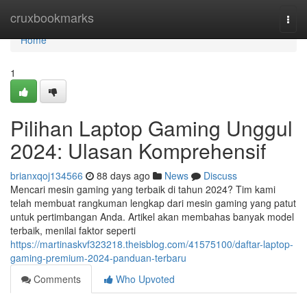
Home
cruxbookmarks
Togg
navi
Home
1
Pilihan Laptop Gaming Unggul
2024: Ulasan Komprehensif
brianxqoj134566
88 days ago
News
Discuss
Mencari mesin gaming yang terbaik di tahun 2024? Tim kami
telah membuat rangkuman lengkap dari mesin gaming yang patut
untuk pertimbangan Anda. Artikel akan membahas banyak model
terbaik, menilai faktor seperti
https://martinaskvf323218.theisblog.com/41575100/daftar-laptop-
gaming-premium-2024-panduan-terbaru
Comments
Who Upvoted