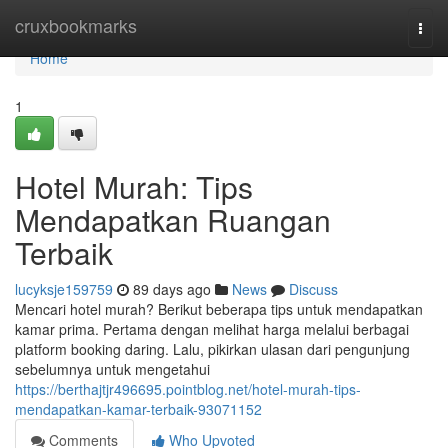
Home
cruxbookmarks
Togg
navi
Home
1
Hotel Murah: Tips
Mendapatkan Ruangan
Terbaik
lucyksje159759
89 days ago
News
Discuss
Mencari hotel murah? Berikut beberapa tips untuk mendapatkan
kamar prima. Pertama dengan melihat harga melalui berbagai
platform booking daring. Lalu, pikirkan ulasan dari pengunjung
sebelumnya untuk mengetahui
https://berthajtjr496695.pointblog.net/hotel-murah-tips-
mendapatkan-kamar-terbaik-93071152
Comments
Who Upvoted