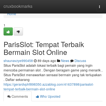
Home
cruxbookmarks
Togg
navi
Home
1
ParisSlot: Tempat Terbaik
Bermain Slot Online
shaunavzye990458
89 days ago
News
Discuss
Situs ParisSlot adalah lokasi terbaik bagi pemain yang ingin
mencoba permainan slot . Dengan beragam game yang menarik ,
Situs ParisSlot menawarkan sensasi bermain yang tak terlupakan
. Daftar sekarang
https://gerardvphf898350.azzablog.com/41637898/parisslot-
tempat-terbaik-bermain-slot-online
Comments
Who Upvoted