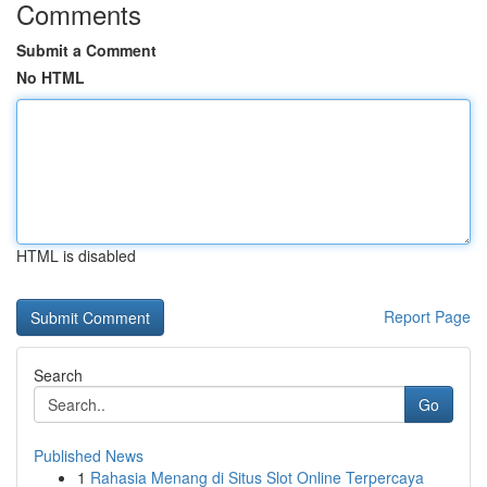
Comments
Submit a Comment
No HTML
HTML is disabled
Report Page
Search
Go
Published News
1
Rahasia Menang di Situs Slot Online Terpercaya