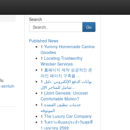
Search
Go
Published News
1
Yummy Homemade Canine
Goodies
1
Locating Trustworthy
Wrecker Services
1
홈페이지 제작 성공적인 온
라인 페이지 구축을 ...
lu
1
بوابات الدفع الإلكتروني: دليل
p-sentuh-
شامل للمتاجر الإل...
1
{Joint Genesis: Uncover
Comfortable Motion?
1
خدمات تنظيف القنفذة
الموثوقة
1
The Luxury Car Company
1
วิเคราะห์บอลประจำวันพุธที่
1 เมษายน 2569