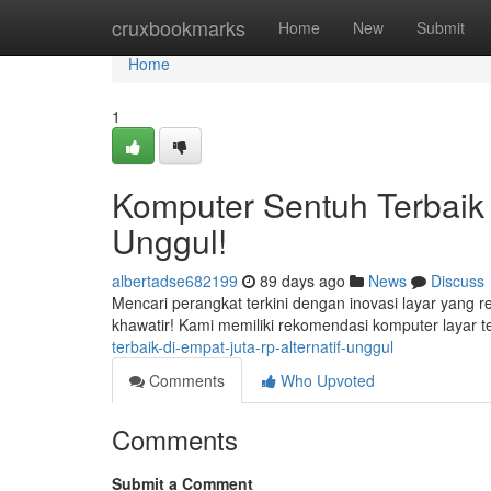
Home
cruxbookmarks
Home
New
Submit
Home
1
Komputer Sentuh Terbaik 
Unggul!
albertadse682199
89 days ago
News
Discuss
Mencari perangkat terkini dengan inovasi layar yang 
khawatir! Kami memiliki rekomendasi komputer layar t
terbaik-di-empat-juta-rp-alternatif-unggul
Comments
Who Upvoted
Comments
Submit a Comment