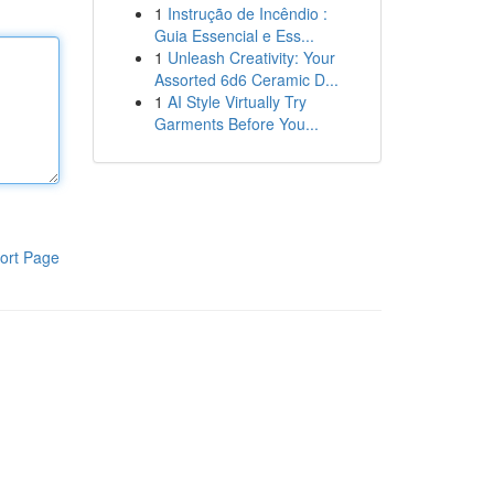
1
Instrução de Incêndio :
Guia Essencial e Ess...
1
Unleash Creativity: Your
Assorted 6d6 Ceramic D...
1
AI Style Virtually Try
Garments Before You...
ort Page