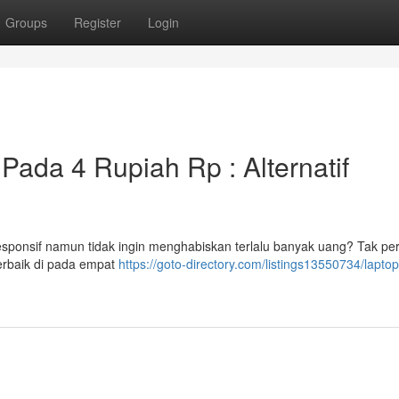
Groups
Register
Login
Pada 4 Rupiah Rp : Alternatif
responsif namun tidak ingin menghabiskan terlalu banyak uang? Tak per
erbaik di pada empat
https://goto-directory.com/listings13550734/lapto