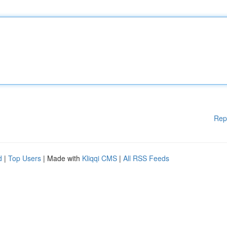
Rep
d
|
Top Users
| Made with
Kliqqi CMS
|
All RSS Feeds