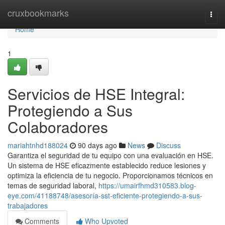
Home
cruxbookmarks
Togg
navi
Home
1
Servicios de HSE Integral:
Protegiendo a Sus
Colaboradores
mariahtnhd188024
90 days ago
News
Discuss
Garantiza el seguridad de tu equipo con una evaluación en HSE.
Un sistema de HSE eficazmente establecido reduce lesiones y
optimiza la eficiencia de tu negocio. Proporcionamos técnicos en
temas de seguridad laboral,
https://umairfhmd310583.blog-
eye.com/41188748/asesoría-sst-eficiente-protegiendo-a-sus-
trabajadores
Comments
Who Upvoted