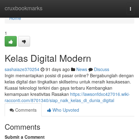
Home
cruxbookmarks
Togg
navi
Home
1
Kelas Digital Modern
sashaiaze370254
91 days ago
News
Discuss
Ingin memantapkan posisi di pasar online? Bergabunglah dengan
kelas digital dan tingkatkan skillsetmu untuk meraih kesuksesan.
Kuasai teknologi terkini dan gaya terbaru Kembangkan
kemampuan kreativitas Rasakan
https://lawsonfdxc427016.wiki-
racconti.com/8701340/siap_naik_kelas_di_dunia_digital
Comments
Who Upvoted
Comments
Submit a Comment