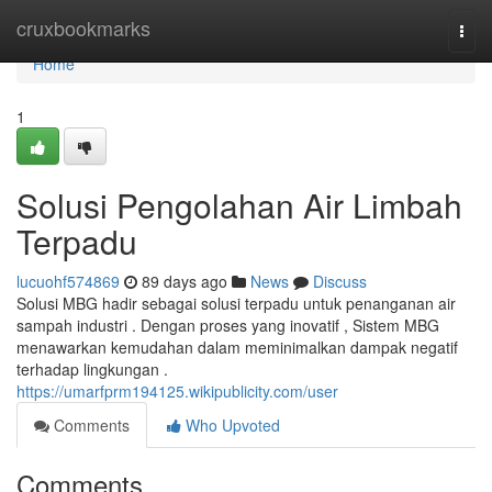
Home
cruxbookmarks
Togg
navi
Home
1
Solusi Pengolahan Air Limbah
Terpadu
lucuohf574869
89 days ago
News
Discuss
Solusi MBG hadir sebagai solusi terpadu untuk penanganan air
sampah industri . Dengan proses yang inovatif , Sistem MBG
menawarkan kemudahan dalam meminimalkan dampak negatif
terhadap lingkungan .
https://umarfprm194125.wikipublicity.com/user
Comments
Who Upvoted
Comments