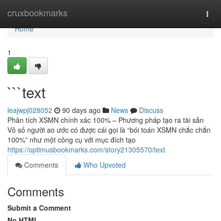
Home
cruxbookmarks
Togg
navi
Home
1
```text
leajwpj028052
90 days ago
News
Discuss
Phân tích XSMN chính xác 100% – Phương pháp tạo ra tài sản
Vô số người ao ước có được cái gọi là “bói toán XSMN chắc chắn
100%” như một công cụ với mục đích tạo
https://optimusbookmarks.com/story21305570/text
Comments
Who Upvoted
Comments
Submit a Comment
No HTML