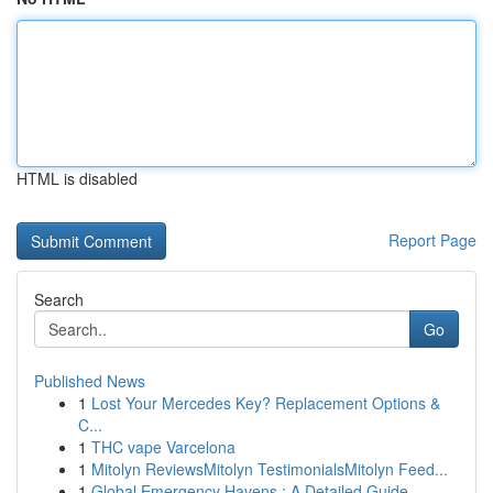
HTML is disabled
Report Page
Search
Go
Published News
1
Lost Your Mercedes Key? Replacement Options &
C...
1
THC vape Varcelona
1
Mitolyn ReviewsMitolyn TestimonialsMitolyn Feed...
1
Global Emergency Havens : A Detailed Guide