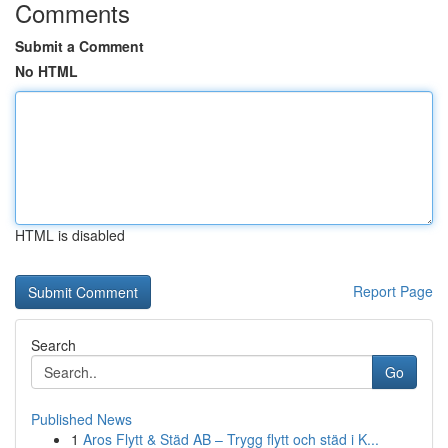
Comments
Submit a Comment
No HTML
HTML is disabled
Report Page
Search
Go
Published News
1
Aros Flytt & Städ AB – Trygg flytt och städ i K...