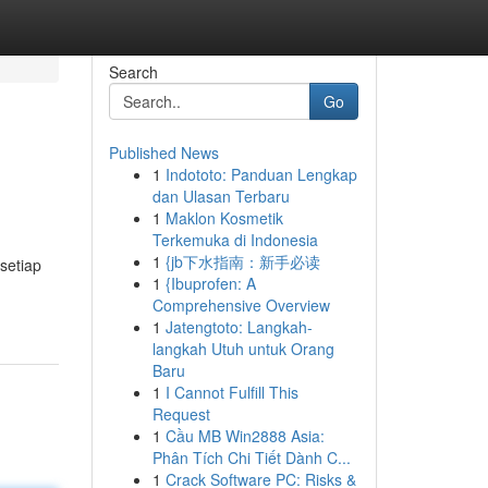
Search
Go
Published News
1
Indototo: Panduan Lengkap
dan Ulasan Terbaru
1
Maklon Kosmetik
Terkemuka di Indonesia
1
{jb下水指南：新手必读
setiap
1
{Ibuprofen: A
Comprehensive Overview
1
Jatengtoto: Langkah-
langkah Utuh untuk Orang
Baru
1
I Cannot Fulfill This
Request
1
Cầu MB Win2888 Asia:
Phân Tích Chi Tiết Dành C...
1
Crack Software PC: Risks &