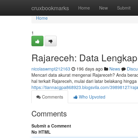
Home
cruxbookmarks
Home
New
Submit
Home
1
Rajareceh: Data Lengkap
nicolaswmpt212163
196 days ago
News
Discu
Mencari data akurat mengenai Rajareceh? Anda berada 
hal terkait Rajareceh, mulai dari latar belakang hingga 
https://tiannacgpa868923.blogsvila.com/39898127/raj
Comments
Who Upvoted
Comments
Submit a Comment
No HTML