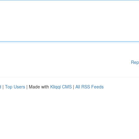
Rep
d
|
Top Users
| Made with
Kliqqi CMS
|
All RSS Feeds