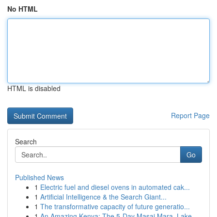
No HTML
HTML is disabled
Report Page
Search
Go
Published News
1
Electric fuel and diesel ovens in automated cak...
1
Artificial Intelligence & the Search Giant...
1
The transformative capacity of future generatio...
1
An Amazing Kenya: The 5-Day Masai Mara, Lake...