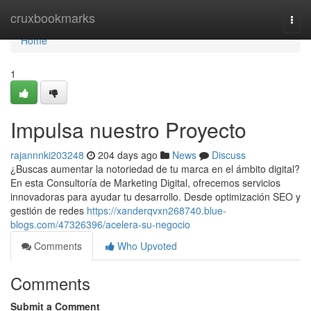
Home
cruxbookmarks
Togg
navi
Home
1
Impulsa nuestro Proyecto
rajannnki203248
204 days ago
News
Discuss
¿Buscas aumentar la notoriedad de tu marca en el ámbito digital?
En esta Consultoría de Marketing Digital, ofrecemos servicios
innovadoras para ayudar tu desarrollo. Desde optimización SEO y
gestión de redes
https://xanderqvxn268740.blue-
blogs.com/47326396/acelera-su-negocio
Comments
Who Upvoted
Comments
Submit a Comment