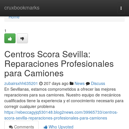
Home
cruxbookmarks
Togg
navi
Home
1
Centros Scora Sevilla:
Reparaciones Profesionales
para Camiones
zubairsxhh635201
207 days ago
News
Discuss
En Sevillanas, estamos comprometidos a ofrecer las mejores
reparaciones para sus camiones. Nuestro equipo de mecánicos
cualificados tiene la experiencia y el conocimiento necesario para
corregir cualquier problema
https://rebeccagyjq530148.blog2news.com/39965733/centros-
scora-sevilla-reparaciones-profesionales-para-camiones
Comments
Who Upvoted