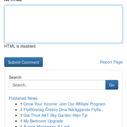
HTML is disabled
Report Page
Search
Go
Published News
1
Grow Your Income: Join Our Affiliate Program
1
Flyttföretag Örebro Dina Närliggande Flytts...
1
Giá Thuê A&T Sky Garden Hiện Tại
1
My Bedroom Upgrade
1
Aussie Menswear: A Look