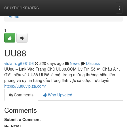
Home
cruxbookmarks
Togg
navi
Home
1
UU88
violathzg698156
220 days ago
News
Discuss
UU88 – Link Vào Trang Chủ UU88.COM Uy Tín Số #1 Châu Á 1.
Giới thiệu về UU88 UU88 là một trong những thương hiệu tiên
phong và uy tín hàng đầu trong lĩnh vực cá cược trực tuyến
https://uu88vip.za.com/
Comments
Who Upvoted
Comments
Submit a Comment
No HTML