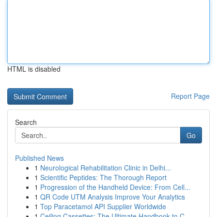
HTML is disabled
Report Page
Search
Go
Published News
1
Neurological Rehabilitation Clinic in Delhi...
1
Scientific Peptides: The Thorough Report
1
Progression of the Handheld Device: From Cell...
1
QR Code UTM Analysis Improve Your Analytics
1
Top Paracetamol API Supplier Worldwide
1
Ceiling Cassettes: The Ultimate Handbook to C...