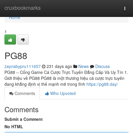
Home
cruxbookmarks
Togg
navi
Home
1
PG88
zaynabypru111657
231 days ago
News
Discuss
PG88 – Cổng Game Cá Cược Trực Tuyến Đẳng Cấp Và Uy Tín 1.
Giới thiệu về PG88 PG88 là một thương hiệu cá cược trực tuyến
đang khẳng định vị thế mạnh mẽ trong lĩnh
https://pg88.day/
Comments
Who Upvoted
Comments
Submit a Comment
No HTML