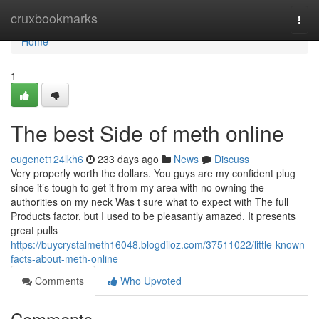
Home
cruxbookmarks
Togg
navi
Home
1
The best Side of meth online
eugenet124lkh6
233 days ago
News
Discuss
Very properly worth the dollars. You guys are my confident plug
since it’s tough to get it from my area with no owning the
authorities on my neck Was t sure what to expect with The full
Products factor, but I used to be pleasantly amazed. It presents
great pulls
https://buycrystalmeth16048.blogdiloz.com/37511022/little-known-
facts-about-meth-online
Comments
Who Upvoted
Comments