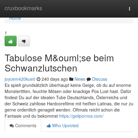
Home
cruxbookmarks
Togg
navi
Home
1
Tabulose M&ouml;se beim
Schwanzlutschen
joycem420kue0
240 days ago
News
Discuss
Es spielt grundsätzlich überhaupt keine Geige, ob du auf enorme
Monstertitten, feuchte Mösen oder knackige Pos Lust hast. Dafür
findest Du auf der idealen Tube Deutschlands, Österreichs und
der Schweiz zahllose Hardcorefilme mit heißen Latinas, die nur zu
gerne ordentlich genagelt werden. Oftmals reicht schon die
Fantasie und du bekommst
https://geilpornos.com/
Comments
Who Upvoted