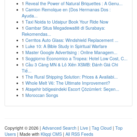
1
Reveal the Power of Natural Briquettes : A Genu...
1
Camion Remolque en {Dos Hermanas Dos :
Ayuda...
1
Taxi Noida to Udaipur Book Your Ride Now
1
Gambar Situs Megadewa88 di Surabaya:
Rekomendas...
1
Cerritos Auto Glass: Windshield Replacement ...
1
Luke 10: A Bible Study in Spiritual Warfare
1
Master Google Advertising : Online Managem...
1
Soggiorno Economico a Tropea: Hotel Low Cost, C...
1
Cầu 3 Càng MN & Lô Xiên XSMB: Đánh Giá Chi
Tiế...
1
The Rural Shipping Solution: Prices & Availabi...
1
Whole Melt V6: The Ultimate Improvement?
1
Ataşehir bölgesindeki Escort Çözümleri: Seçen...
1
Moroccan Songs
Copyright © 2026 |
Advanced Search
|
Live
|
Tag Cloud
|
Top
Users
| Made with
Kliqqi CMS
|
All RSS Feeds