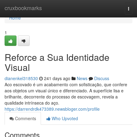
Home
cruxbookmarks
Togg
navi
Home
1
Reforce a Sua Identidade
Visual
dianenkel318530
241 days ago
News
Discuss
Aco escovado é um acabamento com sofisticação, que confere
aos objetos um visual único e diferenciado. A superfície lisa e
brilhante, decorrente do processo de escovagem, revela a
qualidade intrínseca do aço.
https://darrendrdk473389.newsbloger.com/profile
Comments
Who Upvoted
Comments