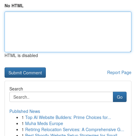
No HTML
HTML is disabled
Report Page
Search
Go
Published News
1
Top AI Website Builders: Prime Choices for...
1
Muha Meds Europe
1
Retiring Relocation Services: A Comprehensive G...
1
Best Shopify Website Setup Strategies for Small...