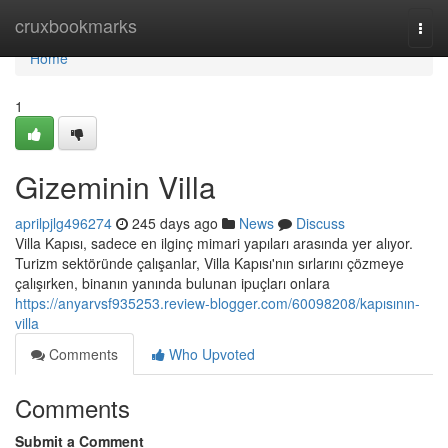
Home
cruxbookmarks
Togg
navi
Home
1
Gizeminin Villa
aprilpjlg496274
245 days ago
News
Discuss
Villa Kapısı, sadece en ilginç mimari yapıları arasında yer alıyor.
Turizm sektöründe çalışanlar, Villa Kapısı'nın sırlarını çözmeye
çalışırken, binanın yanında bulunan ipuçları onlara
https://anyarvsf935253.review-blogger.com/60098208/kapısının-
villa
Comments
Who Upvoted
Comments
Submit a Comment