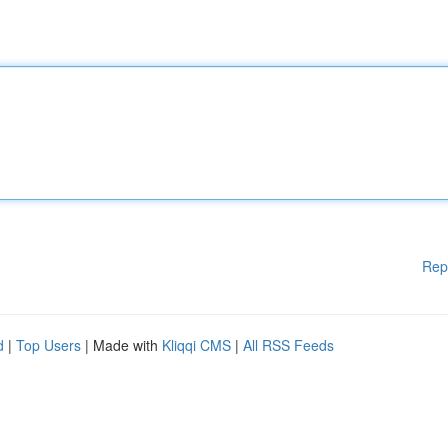
Rep
d
|
Top Users
| Made with
Kliqqi CMS
|
All RSS Feeds