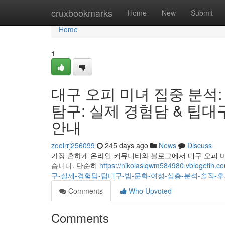
Home
cruxbookmarks
Home
New
Submit
Home
1
대구 오피 미녀 집중 분석:
탐구: 실제 경험담 & 팁대구
안내
zoelrrj256099
245 days ago
News
Discuss
가장 흔하게 온라인 커뮤니티와 블로그에서 대구 오피 
습니다. 단순히
https://nikolaslqwm584980.vb
구-실제-경험담-팁대구-밤-문화-여성-심층-분석-솔직-
Comments
Who Upvoted
Comments