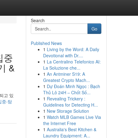
Search
Go
Published News
1
Living by the Word: A Daily
집중
Devotional with Dr....
1
La Centralino Telefonico AI:
기 &
La Soluzione che...
1
An Antminer S19: A
Greatest Crypto Mach...
1
Dự Đoán Minh Ngọc : Bạch
Thủ Lô 24H – Chốt Số...
되고 있
1
Revealing Trickery :
-집중-탐
Guidelines for Detecting H...
1
New Storage Solution
1
Watch MLB Games Live Via
the Internet Free
1
Australia's Best Kitchen &
Laundry Equipment: A...