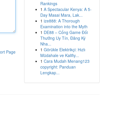
Rankings
1
A Spectacular Kenya: A 5-
Day Masai Mara, Lak...
1
ize888: A Thorough
Examination into the Myth
1
DE88 – Cổng Game Đổi
Thưởng Uy Tín, Đăng Ký
Nha...
1
Görükle Elektrikçi: Hızlı
ort Page
Müdahale ve Kalifiy...
1
Cara Mudah Menang123
copyright: Panduan
Lengkap...