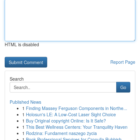
HTML is disabled
Report Page
Search
Go
Published News
1
Finding Massey Ferguson Components in Northe...
1
Holosun's LE: A Low-Cost Laser Sight Choice
1
Buy Original copyright Online: Is It Safe?
1
This Best Wellness Centers: Your Tranquility Haven
1
Rodzina: Fundament naszego życia
1
Book Professional Services for Cronulla Rubbish...