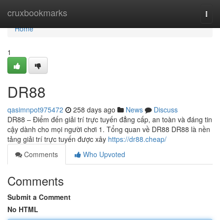
Home
cruxbookmarks
Togg
navi
Home
1
DR88
qasimnpot975472
258 days ago
News
Discuss
DR88 – Điểm đến giải trí trực tuyến đẳng cấp, an toàn và đáng tin
cậy dành cho mọi người chơi 1. Tổng quan về DR88 DR88 là nền
tảng giải trí trực tuyến được xây
https://dr88.cheap/
Comments
Who Upvoted
Comments
Submit a Comment
No HTML