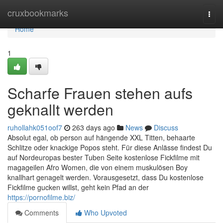
Home
cruxbookmarks
Togg
navi
Home
1
Scharfe Frauen stehen aufs
geknallt werden
ruhollahk051oof7
263 days ago
News
Discuss
Absolut egal, ob person auf hängende XXL Titten, behaarte
Schlitze oder knackige Popos steht. Für diese Anlässe findest Du
auf Nordeuropas bester Tuben Seite kostenlose Fickfilme mit
magageilen Afro Women, die von einem muskulösen Boy
knallhart genagelt werden. Vorausgesetzt, dass Du kostenlose
Fickfilme gucken willst, geht kein Pfad an der
https://pornofilme.biz/
Comments
Who Upvoted