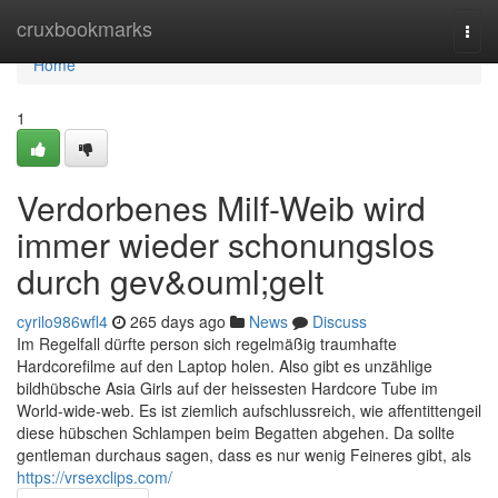
Home
cruxbookmarks
Togg
navi
Home
1
Verdorbenes Milf-Weib wird
immer wieder schonungslos
durch gev&ouml;gelt
cyrilo986wfl4
265 days ago
News
Discuss
Im Regelfall dürfte person sich regelmäßig traumhafte
Hardcorefilme auf den Laptop holen. Also gibt es unzählige
bildhübsche Asia Girls auf der heissesten Hardcore Tube im
World-wide-web. Es ist ziemlich aufschlussreich, wie affentittengeil
diese hübschen Schlampen beim Begatten abgehen. Da sollte
gentleman durchaus sagen, dass es nur wenig Feineres gibt, als
https://vrsexclips.com/