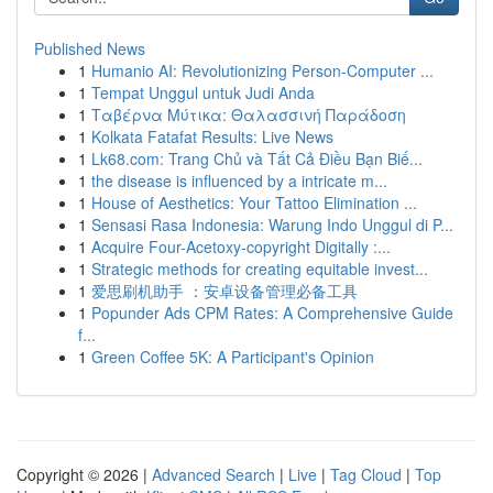
Published News
1
Humanio AI: Revolutionizing Person-Computer ...
1
Tempat Unggul untuk Judi Anda
1
Ταβέρνα Μύτικα: Θαλασσινή Παράδοση
1
Kolkata Fatafat Results: Live News
1
Lk68.com: Trang Chủ và Tất Cả Điều Bạn Biế...
1
the disease is influenced by a intricate m...
1
House of Aesthetics: Your Tattoo Elimination ...
1
Sensasi Rasa Indonesia: Warung Indo Unggul di P...
1
Acquire Four-Acetoxy-copyright Digitally :...
1
Strategic methods for creating equitable invest...
1
爱思刷机助手 ：安卓设备管理必备工具
1
Popunder Ads CPM Rates: A Comprehensive Guide
f...
1
Green Coffee 5K: A Participant's Opinion
Copyright © 2026 |
Advanced Search
|
Live
|
Tag Cloud
|
Top