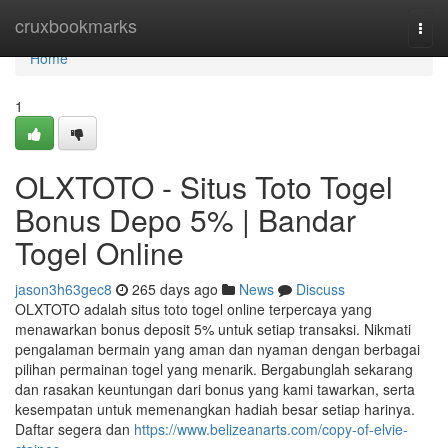
Home
cruxbookmarks
Togg
navi
Home
1
OLXTOTO - Situs Toto Togel
Bonus Depo 5% | Bandar
Togel Online
jason3h63gec8
265 days ago
News
Discuss
OLXTOTO adalah situs toto togel online terpercaya yang
menawarkan bonus deposit 5% untuk setiap transaksi. Nikmati
pengalaman bermain yang aman dan nyaman dengan berbagai
pilihan permainan togel yang menarik. Bergabunglah sekarang
dan rasakan keuntungan dari bonus yang kami tawarkan, serta
kesempatan untuk memenangkan hadiah besar setiap harinya.
Daftar segera dan
https://www.belizeanarts.com/copy-of-elvie-