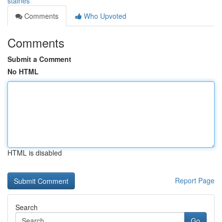
staines
Comments
Who Upvoted
Comments
Submit a Comment
No HTML
HTML is disabled
Report Page
Search
Go