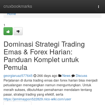
Home
cruxbookmarks
Togg
navi
Home
1
Dominasi Strategi Trading
Emas & Forex Harian:
Panduan Komplet untuk
Pemula
georgiaruaz577645
266 days ago
News
Discuss
Perjalanan di dunia trading emas dan forex harian bisa menjadi
petualangan menegangkan namun menguntungkan. Untuk
meraih sukses, dibutuhkan pemahaman mendalam tentang
pasar, strategi trading yang efektif, serta
https://jemimaypon522829.nico-wiki.com/user