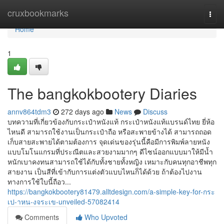
Home
cruxbookmarks
Togg
navi
Home
1
The bangkokbootery Diaries
annv864tdm3
272 days ago
News
Discuss
บทความที่เกี่ยวข้องกับกระเป๋าหนังแท้ กระเป๋าหนังแท้แบรนด์ไทย ยี่ห้อ
ไหนดี สามารถใช้งานเป็นกระเป๋าถือ หรือสะพายข้างได้ สามารถถอด
เก็บสายสะพายได้ตามต้องการ จุดเด่นของรุ่นนี้คือมีการพิมพ์ลายหนัง
แบบโมโนแกรมที่ประณีตและสวยงามมากๆ ดีไซน์ออกแบบมาให้มีน้ำ
หนักเบาคงทนสามารถใช้ได้กับทั้งชายทั้งหญิง เหมาะกับคนทุกอาชีพทุก
สายงาน เป็นสีที่เข้ากับการแต่งตัวแบบไหนก็ได้ด้วย ถ้าต้องไปงาน
ทางการใช้ใบนี้ถือว...
https://bangkokbootery81479.alltdesign.com/a-simple-key-for-กระ
เป-าหน-งจระเข-unveiled-57082414
Comments
Who Upvoted