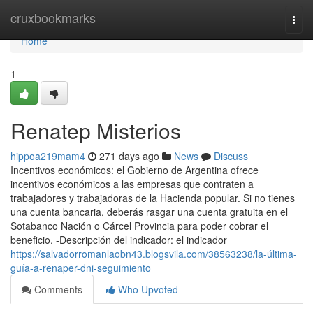
Home
cruxbookmarks
Togg
navi
Home
1
Renatep Misterios
hippoa219mam4
271 days ago
News
Discuss
Incentivos económicos: el Gobierno de Argentina ofrece
incentivos económicos a las empresas que contraten a
trabajadores y trabajadoras de la Hacienda popular. Si no​ tienes
una cuenta bancaria, deberás rasgar una cuenta ​gratuita en el
Sotabanco Nación o Cárcel Provincia para poder cobrar el
beneficio. -Descripción del indicador: el indicador
https://salvadorromanlaobn43.blogsvila.com/38563238/la-última-
guía-a-renaper-dni-seguimiento
Comments
Who Upvoted