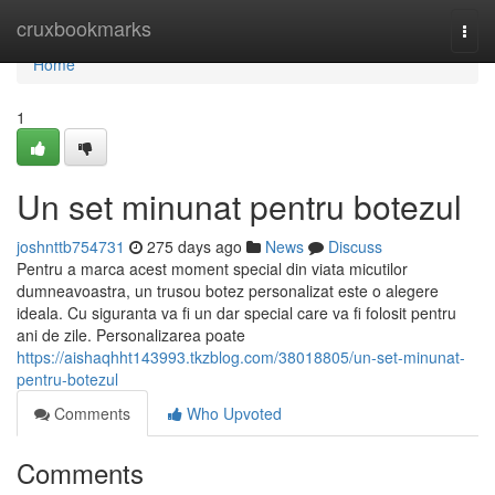
Home
cruxbookmarks
Togg
navi
Home
1
Un set minunat pentru botezul
joshnttb754731
275 days ago
News
Discuss
Pentru a marca acest moment special din viata micutilor
dumneavoastra, un trusou botez personalizat este o alegere
ideala. Cu siguranta va fi un dar special care va fi folosit pentru
ani de zile. Personalizarea poate
https://aishaqhht143993.tkzblog.com/38018805/un-set-minunat-
pentru-botezul
Comments
Who Upvoted
Comments