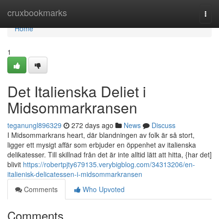
Home
cruxbookmarks
Togg
navi
Home
1
Det Italienska Deliet i
Midsommarkransen
teganungl896329
272 days ago
News
Discuss
I Midsommarkrans heart, där blandningen av folk är så stort,
ligger ett mysigt affär som erbjuder en öppenhet av italienska
delikatesser. Till skillnad från det är inte alltid lätt att hitta, {har det]
blivit
https://robertpjty679135.verybigblog.com/34313206/en-
italienisk-delicatessen-i-midsommarkransen
Comments
Who Upvoted
Comments