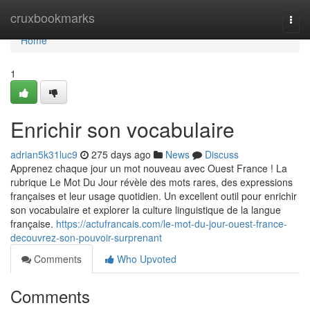
Home
cruxbookmarks
Togg
navi
Home
1
Enrichir son vocabulaire
adrian5k31luc9
275 days ago
News
Discuss
Apprenez chaque jour un mot nouveau avec Ouest France ! La
rubrique Le Mot Du Jour révèle des mots rares, des expressions
françaises et leur usage quotidien. Un excellent outil pour enrichir
son vocabulaire et explorer la culture linguistique de la langue
française.
https://actufrancais.com/le-mot-du-jour-ouest-france-
decouvrez-son-pouvoir-surprenant
Comments
Who Upvoted
Comments