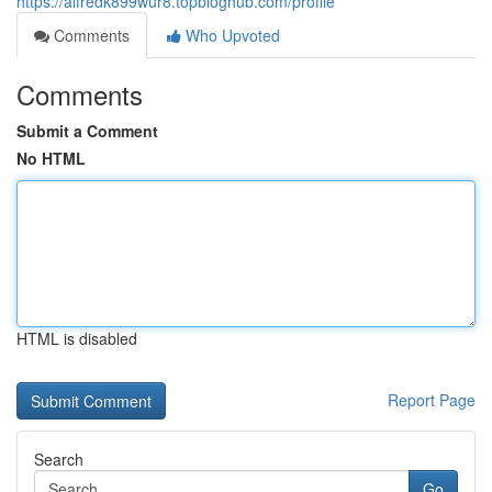
https://alfredk899wur8.topbloghub.com/profile
Comments
Who Upvoted
Comments
Submit a Comment
No HTML
HTML is disabled
Report Page
Search
Go