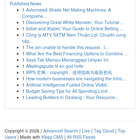
Published News
1
Automated Shade Net Making Machines: A
Comprehe...
1
Discovering Great White Monster: Your Tutorial ...
1
8xbet and Xtabet: Your Guide to Online Betting ...
1
Công ty MTV SXTM Nam Thuận Lợi: Chuyên cung
cấp...
1
The am unable to handle this request . I...
1
What Are the Best Financing Options to Combine ...
1
Saya Tak Mampu Menanggapi Umpan Ini.
1
Afkølingspude til en god hvile
1
WPS 官网：copyright、使用指南与最新资讯
1
How modern businesses are navigating the intric...
1
Artificial Intelligence Fueled Online Visibil...
1
Budget Saving Tips for All Spending Limit
1
Leading Builders in Giralang : Your Resource...
Copyright © 2026 |
Advanced Search
|
Live
|
Tag Cloud
|
Top
Users
| Made with
Kliqqi CMS
|
All RSS Feeds