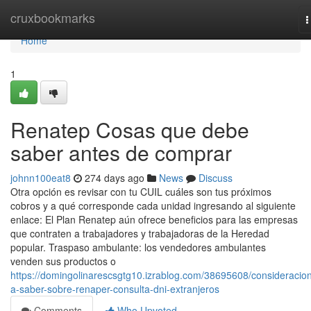
Home
cruxbookmarks
T
n
Home
1
Renatep Cosas que debe
saber antes de comprar
johnn100eat8
274 days ago
News
Discuss
Otra opción es revisar con tu CUIL cuáles son tus próximos
cobros y a qué corresponde cada unidad ingresando al siguiente
enlace: El Plan Renatep aún ofrece beneficios para las empresas
que contraten a trabajadores y trabajadoras de la Heredad
popular. Traspaso ambulante: los vendedores ambulantes
venden sus productos o
https://domingolinarescsgtg10.izrablog.com/38695608/consideracio
a-saber-sobre-renaper-consulta-dni-extranjeros
Comments
Who Upvoted