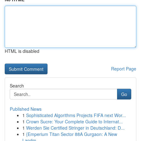
HTML is disabled
Report Page
Search
Go
Published News
1
Sophisticated Algorithms Projects FIFA next Wor...
1
Crown Sucre: Your Complete Guide to Internat...
1
Werden Sie Certified Stringer in Deutschland: D...
1
{Emperium Titan Sector 88A Gurgaon: A New
Landm...