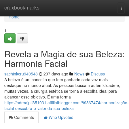
Home
cruxbookmarks
Togg
navi
Home
1
Revela a Magia de sua Beleza:
Harmonia Facial
sachinkcru940548
297 days ago
News
Discuss
A beleza é um conceito que tem ganhado cada vez mais
destaque no mundo atual. As pessoas buscam autenticidade e,
muitas vezes, a cirurgia estética se torna a escolha ideal para
alcançar esse objetivo. É uma forma
https://adreajpti351031.affiliatblogger.com/89867474/harmonização-
facial-descubra-o-valor-da-sua-beleza
Comments
Who Upvoted