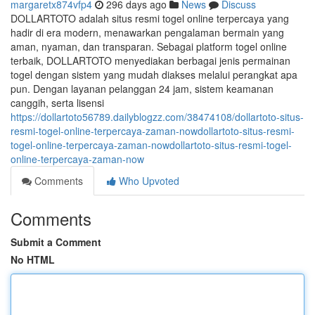
margaretx874vfp4
296 days ago
News
Discuss
DOLLARTOTO adalah situs resmi togel online terpercaya yang
hadir di era modern, menawarkan pengalaman bermain yang
aman, nyaman, dan transparan. Sebagai platform togel online
terbaik, DOLLARTOTO menyediakan berbagai jenis permainan
togel dengan sistem yang mudah diakses melalui perangkat apa
pun. Dengan layanan pelanggan 24 jam, sistem keamanan
canggih, serta lisensi
https://dollartoto56789.dailyblogzz.com/38474108/dollartoto-situs-
resmi-togel-online-terpercaya-zaman-nowdollartoto-situs-resmi-
togel-online-terpercaya-zaman-nowdollartoto-situs-resmi-togel-
online-terpercaya-zaman-now
Comments
Who Upvoted
Comments
Submit a Comment
No HTML