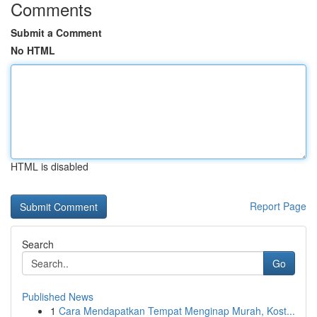
Comments
Submit a Comment
No HTML
HTML is disabled
Report Page
Search
Go
Published News
1
Cara Mendapatkan Tempat Menginap Murah, Kost...