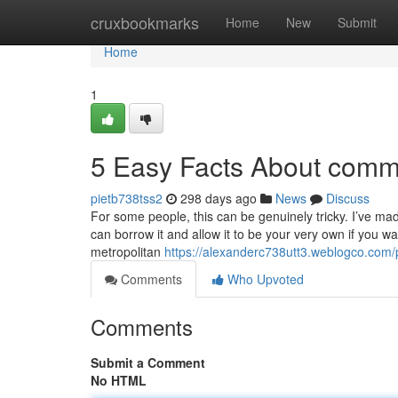
Home
cruxbookmarks
Home
New
Submit
Home
1
5 Easy Facts About commu
pietb738tss2
298 days ago
News
Discuss
For some people, this can be genuinely tricky. I’ve mad
can borrow it and allow it to be your very own if you w
metropolitan
https://alexanderc738utt3.weblogco.com/p
Comments
Who Upvoted
Comments
Submit a Comment
No HTML