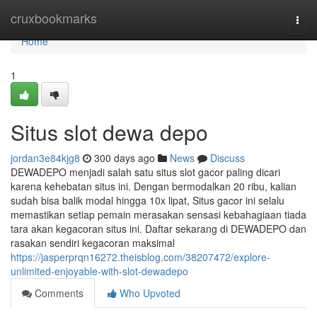
Home
cruxbookmarks
Togg
navi
Home
1
Situs slot dewa depo
jordan3e84kjg8
300 days ago
News
Discuss
DEWADEPO menjadi salah satu situs slot gacor paling dicari
karena kehebatan situs ini. Dengan bermodalkan 20 ribu, kalian
sudah bisa balik modal hingga 10x lipat, Situs gacor ini selalu
memastikan setiap pemain merasakan sensasi kebahagiaan tiada
tara akan kegacoran situs ini. Daftar sekarang di DEWADEPO dan
rasakan sendiri kegacoran maksimal
https://jasperprqn16272.theisblog.com/38207472/explore-
unlimited-enjoyable-with-slot-dewadepo
Comments
Who Upvoted