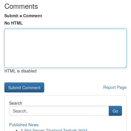
Comments
Submit a Comment
No HTML
HTML is disabled
Report Page
Search
Go
Published News
1
Slot Server Thailand Terbaik 2024