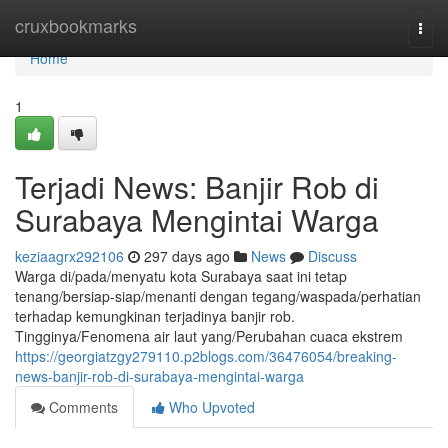
Home
cruxbookmarks
Togg
navi
Home
1
Terjadi News: Banjir Rob di
Surabaya Mengintai Warga
keziaagrx292106
297 days ago
News
Discuss
Warga di/pada/menyatu kota Surabaya saat ini tetap
tenang/bersiap-siap/menanti dengan tegang/waspada/perhatian
terhadap kemungkinan terjadinya banjir rob.
Tingginya/Fenomena air laut yang/Perubahan cuaca ekstrem
https://georgiatzgy279110.p2blogs.com/36476054/breaking-
news-banjir-rob-di-surabaya-mengintai-warga
Comments
Who Upvoted