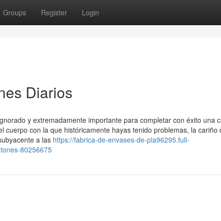
Groups
Register
Login
nes Diarios
ignorado y extremadamente importante para completar con éxito una c
el cuerpo con la que históricamente hayas tenido problemas, la cariño 
 subyacente a las
https://fabrica-de-envases-de-pla96295.full-
atones-80256675