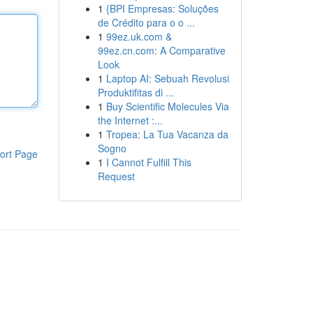
1
{BPI Empresas: Soluções
de Crédito para o o ...
1
99ez.uk.com &
99ez.cn.com: A Comparative
Look
1
Laptop AI: Sebuah Revolusi
Produktifitas di ...
1
Buy Scientific Molecules Via
the Internet :...
1
Tropea: La Tua Vacanza da
Sogno
ort Page
1
I Cannot Fulfill This
Request