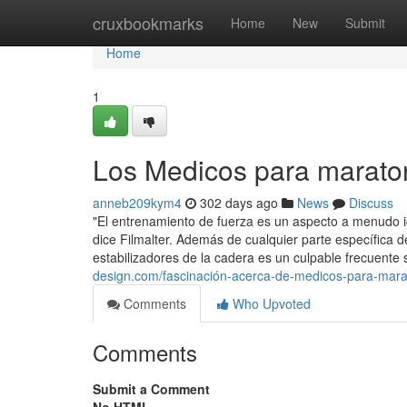
Home
cruxbookmarks
Home
New
Submit
Home
1
Los Medicos para marato
anneb209kym4
302 days ago
News
Discuss
"El entrenamiento de fuerza es un aspecto a menudo 
dice Filmalter. Además de cualquier parte específica d
estabilizadores de la cadera es un culpable frecuente
design.com/fascinación-acerca-de-medicos-para-mar
Comments
Who Upvoted
Comments
Submit a Comment