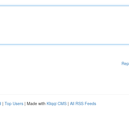
Rep
d
|
Top Users
| Made with
Kliqqi CMS
|
All RSS Feeds