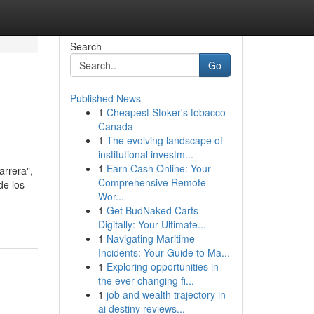
Search
Go
Published News
1
Cheapest Stoker's tobacco
Canada
1
The evolving landscape of
institutional investm...
1
Earn Cash Online: Your
arrera",
Comprehensive Remote
de los
Wor...
1
Get BudNaked Carts
Digitally: Your Ultimate...
1
Navigating Maritime
Incidents: Your Guide to Ma...
1
Exploring opportunities in
the ever-changing fi...
1
job and wealth trajectory in
ai destiny reviews...