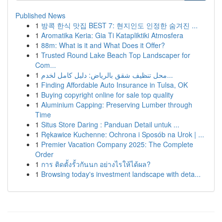
Published News
1
방콕 한식 맛집 BEST 7: 현지인도 인정한 숨겨진 ...
1
Aromatika Keria: Gia Ti Katapliktiki Atmosfera
1
88m: What is it and What Does it Offer?
1
Trusted Round Lake Beach Top Landscaper for
Com...
1
محل تنظيف شقق بالرياض: دليل كامل لخدم...
1
Finding Affordable Auto Insurance in Tulsa, OK
1
Buying copyright online for sale top quality
1
Aluminium Capping: Preserving Lumber through
Time
1
Situs Store Daring : Panduan Detail untuk ...
1
Rękawice Kuchenne: Ochrona i Sposób na Urok | ...
1
Premier Vacation Company 2025: The Complete
Order
1
การ ติดตั้งรั้วกันนก อย่างไรให้ได้ผล?
1
Browsing today's investment landscape with deta...