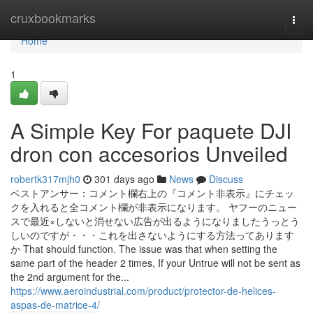
Home
cruxbookmarks
Togg
navi
Home
1
A Simple Key For paquete DJI
dron con accesorios Unveiled
robertk317mjh0
301 days ago
News
Discuss
ベストアンサー：コメント欄右上の『コメント非表示』にチェッ
クを入れると全コメント欄が非表示になります。 ヤフーのニュー
スで最近×しないと消せない広告が出るようになりましたうっとう
しいのですが・・・これを出さないようにする方法ってあります
か That should function. The issue was that when setting the
same part of the header 2 times, If your Untrue will not be sent as
the 2nd argument for the...
https://www.aeroindustrial.com/product/protector-de-helices-
aspas-de-matrice-4/