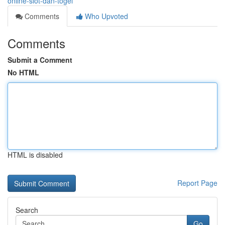
online-slot-dan-togel
Comments
Who Upvoted
Comments
Submit a Comment
No HTML
HTML is disabled
Report Page
Search
Go