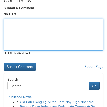
Submit a Comment
No HTML
HTML is disabled
Report Page
Search
Go
Published News
1
Giá Sầu Riêng Tại Vườn Hôm Nay: Cập Nhật Mới
1
Pesona Rasa Indonesia: Kedai Indo Terbaik di Po...