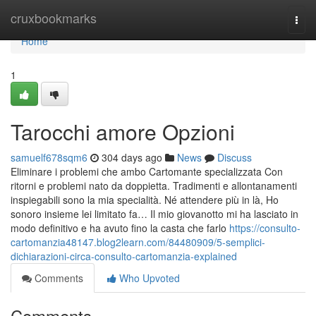
Home
cruxbookmarks
Togg
navi
Home
1
Tarocchi amore Opzioni
samuelf678sqm6
304 days ago
News
Discuss
Eliminare i problemi che ambo Cartomante specializzata Con
ritorni e problemi nato da doppietta. Tradimenti e allontanamenti
inspiegabili sono la mia specialità. Né attendere più in là, Ho
sonoro insieme lei limitato fa… Il mio giovanotto mi ha lasciato in
modo definitivo e ha avuto fino la casta che farlo
https://consulto-
cartomanzia48147.blog2learn.com/84480909/5-semplici-
dichiarazioni-circa-consulto-cartomanzia-explained
Comments
Who Upvoted
Comments