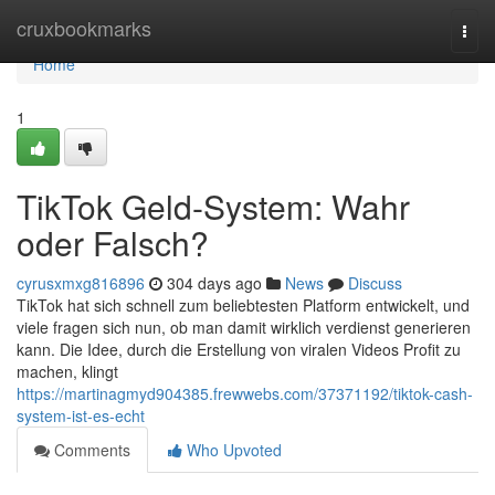
Home
cruxbookmarks
Togg
navi
Home
1
TikTok Geld-System: Wahr
oder Falsch?
cyrusxmxg816896
304 days ago
News
Discuss
TikTok hat sich schnell zum beliebtesten Platform entwickelt, und
viele fragen sich nun, ob man damit wirklich verdienst generieren
kann. Die Idee, durch die Erstellung von viralen Videos Profit zu
machen, klingt
https://martinagmyd904385.frewwebs.com/37371192/tiktok-cash-
system-ist-es-echt
Comments
Who Upvoted