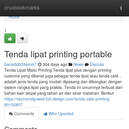
Home
cruxbookmarks
Togg
navi
Home
1
Tenda lipat printing portable
barrettd939smm7
304 days ago
News
Discuss
Tenda Lipat Matic Printing Tenda lipat plus dengan printing
custome yang dikenal juga sebagai tenda lipat atau tenda café ,
adalah jenis tenda yang mudah dipasang dan dibongkar dengan
sistem rangka lipat yang praktis. Tenda ini umumnya terbuat dari
bahan kain terpal yang tahan air dan sinar matahari. Berikut
https://raymondgcwod.full-design.com/tenda-cafe-printing-
80192807
Comments
Who Upvoted
Comments