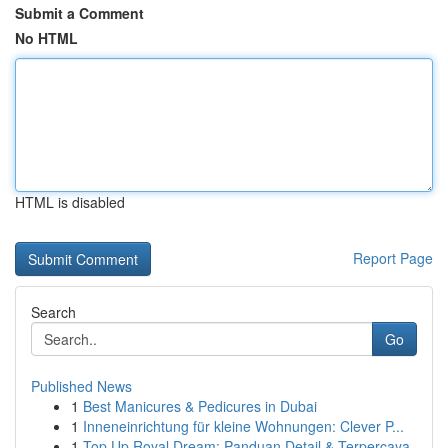
Submit a Comment
No HTML
HTML is disabled
Report Page
Search
Go
Published News
1
Best Manicures & Pedicures in Dubai
1
Inneneinrichtung für kleine Wohnungen: Clever P...
1
Top Up Royal Dream: Panduan Detail & Terpercaya