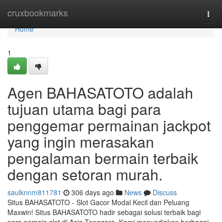
Home
cruxbookmarks
Togg
navi
Home
1
Agen BAHASATOTO adalah
tujuan utama bagi para
penggemar permainan jackpot
yang ingin merasakan
pengalaman bermain terbaik
dengan setoran murah.
saulknnm811781
306 days ago
News
Discuss
Situs BAHASATOTO - Slot Gacor Modal Kecil dan Peluang
Maxwin! Situs BAHASATOTO hadir sebagai solusi terbaik bagi